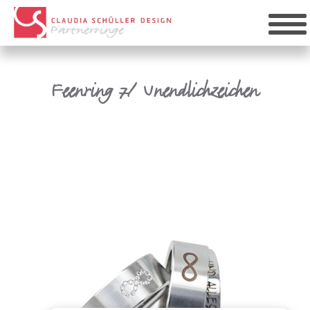
Feenring 7/ Unendlichzeichen